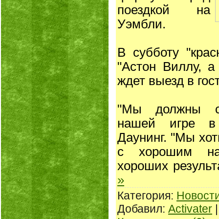
поездкой на
Уэмбли.
В субботу "кра
"Астон Виллу, а
ждет выезд в гос
"Мы должны ск
нашей игре в 
Даунинг. "Мы хо
с хорошим на
хороших результ
»
Категория:
Новост
Добавил:
Activater
|