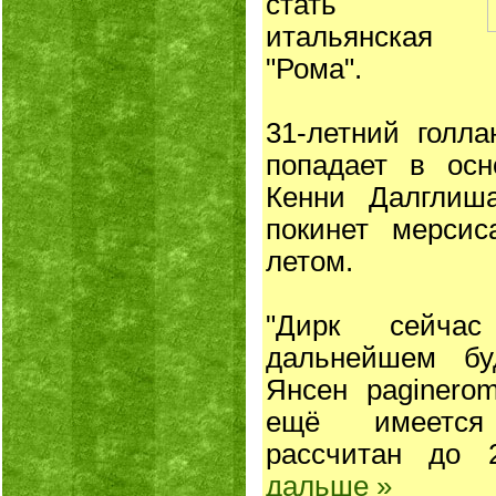
стать
итальянcкая
"Рома".
31-летний голл
попадает в осн
Кенни Далглиша
покинет мерсис
летом.
"Дирк сейча
дальнейшем б
Янсен paginerom
ещё имеется 
рассчитан до 
дальше »