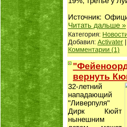
19%, третье у Лу
Источник: Офиц
Читать дальше »
Категория:
Новост
Добавил:
Activater
|
Комментарии (1)
"Фейеноорд
вернуть Кю
32-летний
нападающий
"Ливерпуля"
Дирк Кюйт
нынешним