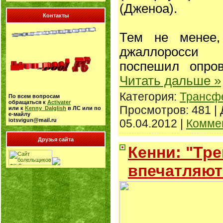
(Дженоа).
Контакты
Тем не менее,
джаллоросси
поспешил опро
Читать дальше »
Категория:
Трансф
По всем вопросам
обращаться к
Activater
Просмотров: 481 |
или к
Kenny_Dalglish
в ЛС или по
е-майлу
05.04.2012
|
Коммен
iotsvigun@mail.ru
Друзья сайта
Кенни: "Тр
впечатляют