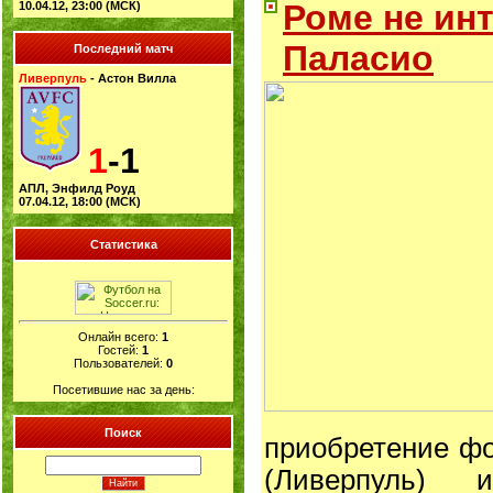
Роме не ин
10.04.12, 23:00 (МСК)
Паласио
Последний матч
Ливерпуль
- Астон Вилла
1
-1
АПЛ, Энфилд Роуд
07.04.12, 18:00 (МСК)
Статистика
Онлайн всего:
1
Гостей:
1
Пользователей:
0
Посетившие нас за день:
Поиск
приобретение ф
(Ливерпуль) 