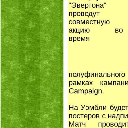
"Эвертона"
проведут
совместную
акцию во
время
полуфинального
рамках кампани
Campaign.
На Уэмбли будет
постеров с надпи
Матч проводи