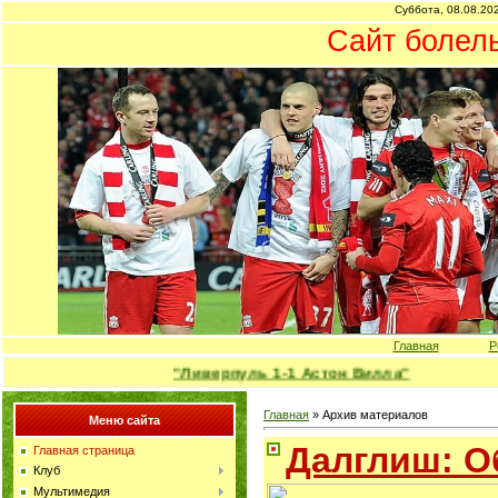
Суббота, 08.08.202
Сайт болел
Главная
Р
"Ливерпуль 1-1 Астон Вилла"
Главная
»
Архив материалов
Меню сайта
Далглиш: О
Главная страница
Клуб
Мультимедия