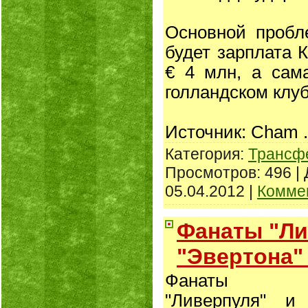
Основной пробл
будет зарплата К
€ 4 млн, а сам
голландском клуб
Источник: Cham
Категория:
Трансф
Просмотров: 496 |
05.04.2012
|
Коммен
Фанаты "Ли
"Эвертона"
Фанаты
"Ливерпуля" и