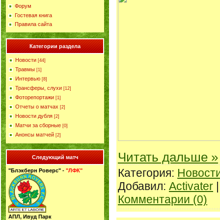
Форум
Гостевая книга
Правила сайта
Категории раздела
Новости
[44]
Травмы
[1]
Интервью
[8]
Трансферы, слухи
[12]
Фоторепортажи
[1]
Отчеты о матчах
[2]
Новости дубля
[2]
Матчи за сборные
[0]
Анонсы матчей
[2]
Читать дальше »
Следующий матч
Категория:
Новост
"Блэкберн Роверс" -
"ЛФК"
Добавил:
Activater
|
Комментарии (0)
АПЛ, Ивуд Парк