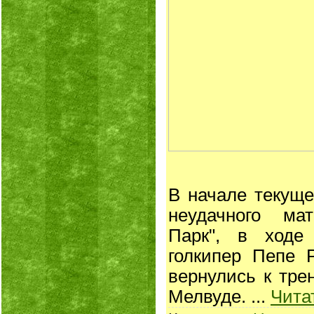
В начале текуще
неудачного ма
Парк", в ходе
голкипер Пепе 
вернулись к тре
Мелвуде.
...
Чита