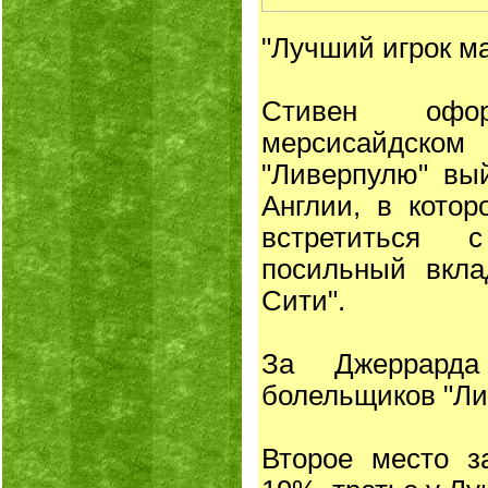
"Лучший игрок ма
Стивен офо
мерсисайдск
"Ливерпулю" вы
Англии, в кото
встретиться 
посильный вкла
Сити".
За Джеррарда
болельщиков "Ли
Второе место з