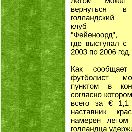
летом может
вернуться в
голландский
клуб
"Фейеноорд",
где выступал с
2003 по 2006 год
Как сообщает 
футболист мо
пунктом в кон
согласно которо
всего за € 1,1
наставник кр
намерен летом
голландца удержи