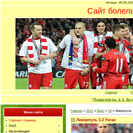
Четверг, 06.08.202
Сайт болел
Главная
Р
"Ливерпуль 1-1 Астон 
Главная
»
2012
»
Март
»
24
» Ливерпуль 
Меню сайта
Ливерпуль 1-2 Уиган
Главная страница
Клуб
Мультимедия