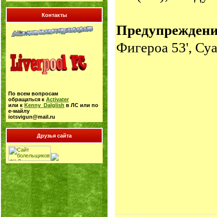
Контакты
Предупрежден
Фигероа 53', Су
По всем вопросам
обращаться к
Activater
или к
Kenny_Dalglish
в ЛС или по
е-майлу
iotsvigun@mail.ru
Друзья сайта