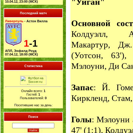
"Уиган"
10.04.12, 23:00 (МСК)
Последний матч
Основной сост
Ливерпуль
- Астон Вилла
Колдуэлл, А
1
-1
Макартур, Дж
АПЛ, Энфилд Роуд
(Уотсон, 63'),
07.04.12, 18:00 (МСК)
Мэлоуни, Ди Сан
Статистика
Запас
: Й. Гоме
Онлайн всего:
1
Гостей:
1
Киркленд, Стам,
Пользователей:
0
Посетившие нас за день:
Голы
: Мэлоуни 3
Поиск
47' (1:1), Колдуэ