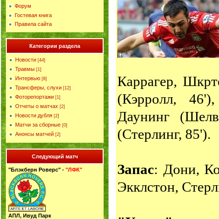
Форум
Гостевая книга
Правила сайта
Категории раздела
Новости
[44]
Травмы
[1]
Каррагер, Шкрт
Интервью
[8]
Трансферы, слухи
[12]
(Кэрролл, 46')
Фоторепортажи
[1]
Отчеты о матчах
[2]
Даунинг (Шелви
Новости дубля
[2]
Матчи за сборные
[0]
(Стерлинг, 85').
Анонсы матчей
[2]
Следующий матч
Запас
: Дони, К
"Блэкберн Роверс" -
"ЛФК"
Экклстон, Стерл
АПЛ, Ивуд Парк