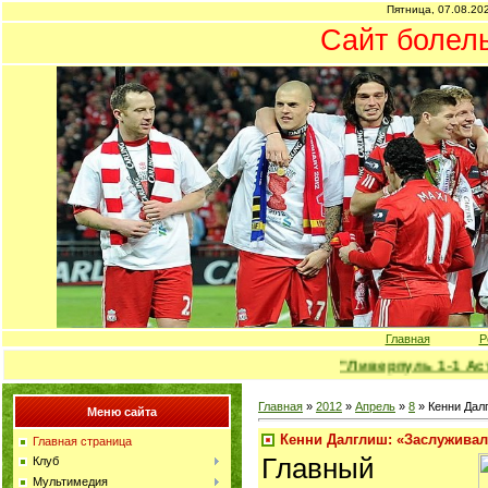
Пятница, 07.08.202
Сайт болел
Главная
Р
"Ливерпуль 1-1 Астон
Главная
»
2012
»
Апрель
»
8
» Кенни Дал
Меню сайта
Кенни Далглиш: «Заслуживал
Главная страница
Главный
Клуб
Мультимедия