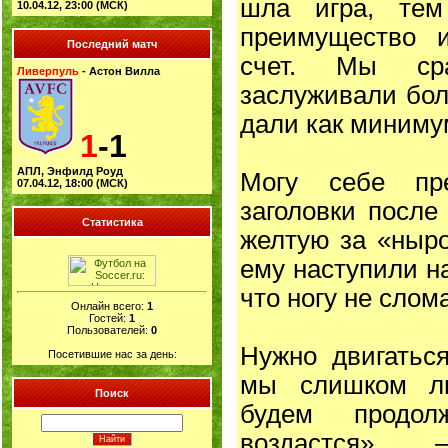
шла игра, те
10.04.12, 23:00 (МСК)
преимущество 
Последний матч
счет. Мы сра
Ливерпуль
- Астон Вилла
заслуживали бол
дали как миниму
1
-1
АПЛ, Энфилд Роуд
Могу себе пре
07.04.12, 18:00 (МСК)
заголовки после
Статистика
желтую за «ныро
ему наступили на
что ногу не слом
Онлайн всего:
1
Гостей:
1
Пользователей:
0
Нужно двигатьс
Посетившие нас за день:
мы слишком л
Поиск
будем продол
воздастся»,