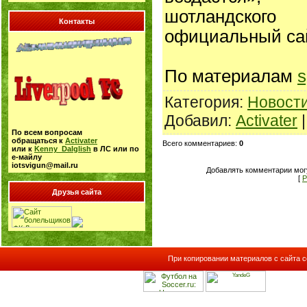
шотландско
Контакты
официальный са
По материалам
s
Категория
:
Новост
Добавил
:
Activater
По всем вопросам
обращаться к
Activater
Всего комментариев
:
0
или к
Kenny_Dalglish
в ЛС или по
е-майлу
iotsvigun@mail.ru
Добавлять комментарии могу
[
Р
Друзья сайта
При копировании материалов с сайта с