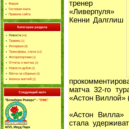
тренер
Форум
Гостевая книга
«Ливерпуля»
Правила сайта
Кенни Далглиш
Категории раздела
Новости
[44]
Травмы
[1]
Интервью
[8]
Трансферы, слухи
[12]
Фоторепортажи
[1]
Отчеты о матчах
[2]
Новости дубля
[2]
Матчи за сборные
[0]
прокомментирова
Анонсы матчей
[2]
матча 32-го тур
Следующий матч
«Астон Виллой» (
"Блэкберн Роверс" -
"ЛФК"
«Астон Вилла» 
стала удерживат
АПЛ, Ивуд Парк