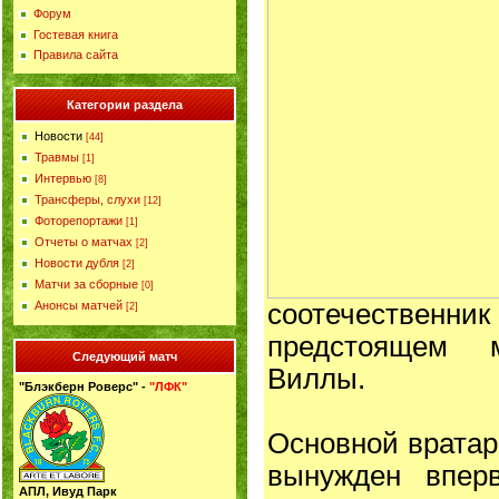
Форум
Гостевая книга
Правила сайта
Категории раздела
Новости
[44]
Травмы
[1]
Интервью
[8]
Трансферы, слухи
[12]
Фоторепортажи
[1]
Отчеты о матчах
[2]
Новости дубля
[2]
Матчи за сборные
[0]
соотечественник
Анонсы матчей
[2]
предстоящем 
Следующий матч
Виллы.
"Блэкберн Роверс" -
"ЛФК"
Основной вратар
вынужден впер
АПЛ, Ивуд Парк