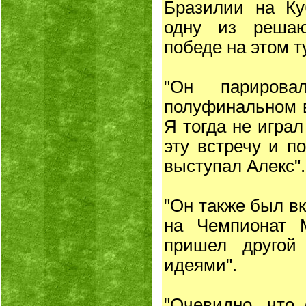
Бразилии на Ку
одну из реша
победе на этом т
"Он париров
полуфинальном в
Я тогда не играл
эту встречу и п
выступал Алекс".
"Он также был в
на Чемпионат 
пришел другой
идеями".
"Очевидно, что 