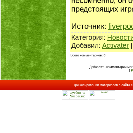
несомненно, он 
предстоящих игра
Источник:
liverpo
Категория
:
Новост
Добавил
:
Activater
Всего комментариев
:
0
Добавлять комментарии могу
[
Р
При копировании материалов с сайта с