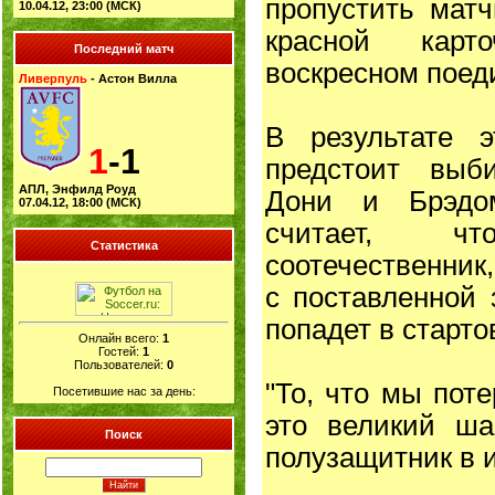
пропустить матч
10.04.12, 23:00 (МСК)
красной карт
Последний матч
воскресном поед
Ливерпуль
- Астон Вилла
В результате э
1
-1
предстоит выб
АПЛ, Энфилд Роуд
Дони и Брэдо
07.04.12, 18:00 (МСК)
считает, ч
Статистика
соотечественник
с поставленной 
попадет в старто
Онлайн всего:
1
Гостей:
1
Пользователей:
0
"То, что мы пот
Посетившие нас за день:
это великий ша
Поиск
полузащитник в и