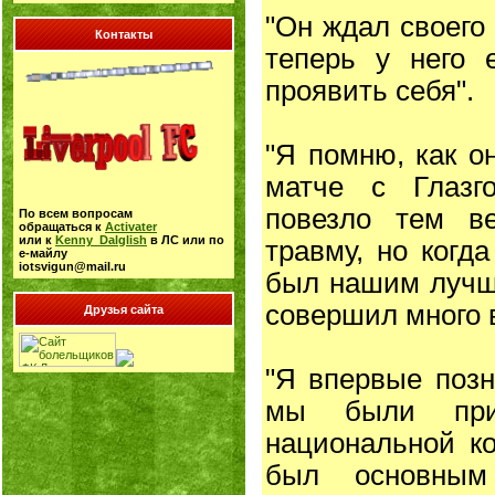
"Он ждал своего
Контакты
теперь у него 
проявить себя".
"Я помню, как о
матче с Глазг
повезло тем в
По всем вопросам
обращаться к
Activater
или к
Kenny_Dalglish
в ЛС или по
травму, но когда
е-майлу
iotsvigun@mail.ru
был нашим лучши
совершил много 
Друзья сайта
"Я впервые позн
мы были при
национальной ко
был основным