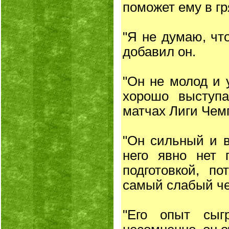
поможет ему в г
"Я не думаю, что
добавил он.
"Он не молод и 
хорошо выступ
матчах Лиги Чем
"Он сильный и в
него явно нет 
подготовкой, п
самый слабый че
"Его опыт сыг