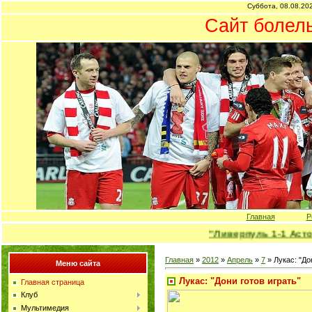
Суббота, 08.08.202
Сайт болел
Главная
Р
"Ливерпуль 1-1 Астон Вилл
Главная
»
2012
»
Апрель
»
7
» Лукас: "До
Меню сайта
Лукас: "Дони готов играть"
Главная страница
Клуб
Мультимедия