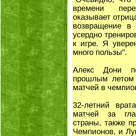
времени пер
оказывает отриц
возвращение в 
усердно трениро
к игре. Я увере
много пользы".
Алекс Дони п
прошлым летом 
матчей в чемпио
32-летний врат
матчей за гл
страны, также п
Чемпионов, и Лук