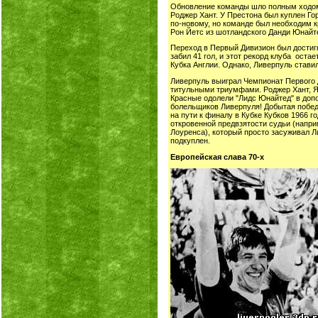
Обновление команды шло полным ходом и
Роджер Хант. У Престона был куплен Го
по-новому, но команде был необходим 
Рон Йетс из шотландского Данди Юнайт
Переход в Первый Дивизион был достигн
забил 41 гол, и этот рекорд клуба ост
Кубка Англии. Однако, Ливерпуль стави
Ливерпуль выиграл Чемпионат Первого Д
титульными триумфами. Роджер Хант, Я
Красные одолели "Лидс Юнайтед" в допо
болельщиков Ливерпуля! Добытая победа
на пути к финалу в Кубке Кубков 1966 г
откровенной предвзятости судьи (наприм
Лоуренса), который просто засуживал Л
подкуплен.
Европейская слава 70-х