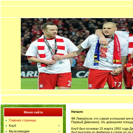
Начало
Меню сайта
ФК Ливерпуль это самая успешная англи
Главная страница
Первый Дивизион). Их домашняя площадк
Клуб
Клуб был основан 15 марта 1892 года Д
Мультимедия
был выселен из Анфилда в споре из-за 