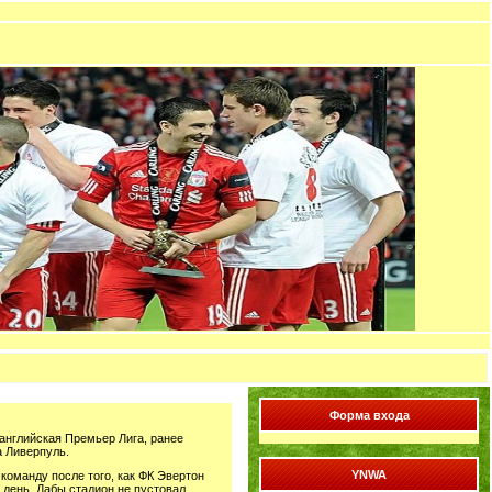
Форма входа
(английская Премьер Лига, ранее
а Ливерпуль.
YNWA
команду после того, как ФК Эвертон
 день. Дабы стадион не пустовал,