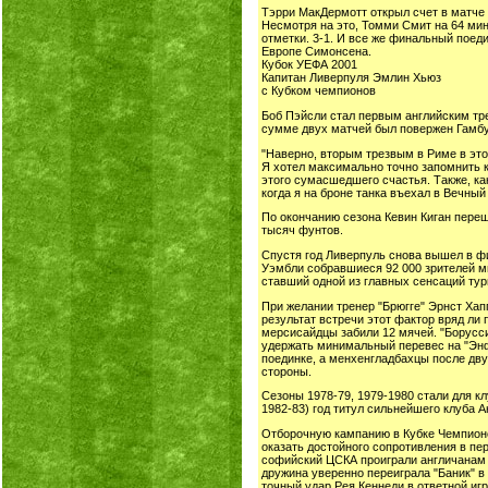
Тэрри МакДермотт открыл счет в матче 
Несмотря на это, Томми Смит на 64 мин
отметки. 3-1. И все же финальный поед
Европе Симонсена.
Кубок УЕФА 2001
Капитан Ливерпуля Эмлин Хьюз
с Кубком чемпионов
Боб Пэйсли стал первым английским тр
сумме двух матчей был повержен Гамбур
"Наверно, вторым трезвым в Риме в эт
Я хотел максимально точно запомнить 
этого сумасшедшего счастья. Также, ка
когда я на броне танка въехал в Вечны
По окончанию сезона Кевин Киган переш
тысяч фунтов.
Спустя год Ливерпуль снова вышел в фи
Уэмбли собравшиеся 92 000 зрителей мн
ставший одной из главных сенсаций турн
При желании тренер "Брюгге" Эрнст Ха
результат встречи этот фактор вряд ли
мерсисайдцы забили 12 мячей. "Боруссия
удержать минимальный перевес на "Энф
поединке, а менхенгладбахцы после дв
стороны.
Сезоны 1978-79, 1979-1980 стали для кл
1982-83) год титул сильнейшего клуба 
Отборочную кампанию в Кубке Чемпионов
оказать достойного сопротивления в пер
софийский ЦСКА проиграли англичанам с
дружина уверенно переиграла "Баник" в
точный удар Рея Кеннеди в ответной иг