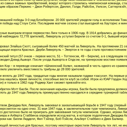
 из самых важных приобретений, вокруг которого строилась чемпионская команда, ст
им образом:Перкинс – Джон Робертсон, Данлоп, Голди, Райсбэк, Уилсон, Саттертвэйт,
домашней победы 3-0 над Блэкберном. 20 000 зрителей увидели голы в исполнении Том
я победа над Стоук Сити. Последним матчем сезона стал выездной на Хауторнс и ми
сные выиграли второе первенство Лиги только в 1906 году. В 1914 добрались до финал
ой наблюдало 72,778 зрителей), Ливерпуль уступил Бернли со счетом 0-1, бывший игр
ировал Элайша Скотт, сыгравший более 450 матчей за Ливерпуль. На протяжении 21 с
ащищал ворота Красных. Дерби Ливерпуль – Эвертон в те годы стало противостоянием
нский титул (57 очков – первое место, 51 – Тоттенхэм, 49 – Бернли), а в следующем 
ководил Дэвид Ашворт. После ухода Ашворта в Олдхэм, на тренерском мостике появил
pion Kop – в переводе означает «Шпионский Холм», названной в честь одного из сраже
лило увеличить вместимость трибуны до 28 000 зрителей.
е вплоть до 1947 года, тридцатые годы многие называли годами «засухи». На первые 
мена нашлись яркие личности, способные вести клуб за собой. Игрок из ЮАР Гордон Хо
н) и только в 1962 году Роджер Хант сможет превзойти его.
обретен Мэтт Басби. После окончания карьеры игрока, Басби была предложена должнос
лоть до 1947 года Ливерпуль преимущественно находился в середине турнирной таб
твом Джорджа Кея, Ливерпуль завоевал в захватывающей борьбе в 1947 году (первый 
ерхэмптон на одно очко. 31 мая 1947 года, в заключительном туре чемпионата, Ливе
з достаточно было не проиграть для завоевания титула чемпионов. Однако, игроки Л
мера и Алберта Стаббинза определили исход матча, в котором подопечные Джорджа Ке
роки как: Билли Лидделл, Фил Тэйлор, Боб Пэйсли, Альберт Стаббинз и Джек Балмер.
ющей личностью для Красных, поэтому некоторые окрестили Ливерпуль тех лет, не ин