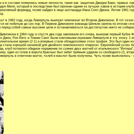
 в составе появились новые личности, такие как: защитник Джерри Бирн, правых хав
рдон Милн, который в последствии был признан одним из лучших хавов в истории кл
креативный форвард, позже найден в лице шотландца Иана Сент-Джона. Летом 1961 го
ед.
ут в 1962 году, когда Ливерпуль выиграл чемпионат во Втором Дивизионе. В тот сез
ается не побитым до сих пор. В Первом Дивизионе команда Шенкли заняла по итогам се
л перед собой самые высокие цели и останавливаться на достигнутом никто не собира
ивизиона в 1964 году и спустя два года завоевали его снова, выиграв первый Кубок 
н Джон, Рон Йитс и Томми Смит были ключевыми игроками Ливерпуля в эту эпоху. 1 м
лнительное время (2-1) и впервые стали обладателями этого трофея. Это был один и
 стала хорошей начинкой для двойного чемпионского «пирога». Европейский успех был
ода, клуб потерпел обидное поражение по сумме двух матчей от итальянского "Интера",
ер, один из голов в ворота Красных был забит прямым ударом со свободного (!), втор
иверпуль в ответном матче, «хлеб и масло» были получены. Чуть позже выяснилось -