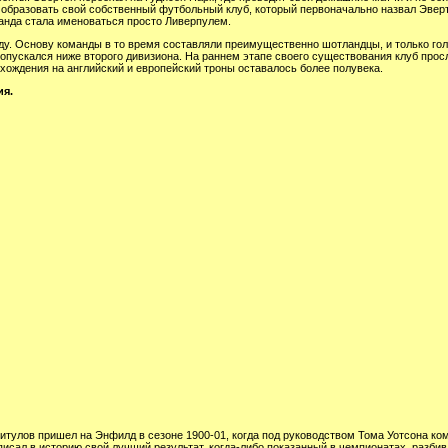
бразовать свой собственный футбольный клуб, который первоначально назвал Эверто
анда стала именоваться просто Ливерпулем.
оду. Основу команды в то время составляли преимущественно шотландцы, и только го
е опускался ниже второго дивизиона. На раннем этапе своего существования клуб про
осхождения на английский и европейский троны оставалось более полувека.
ия.
итулов пришел на Энфилд в сезоне 1900-01, когда под руководством Тома Уотсона ко
аписал в историю свой лучший результат, когда-либо показанный в чемпионатах, разби