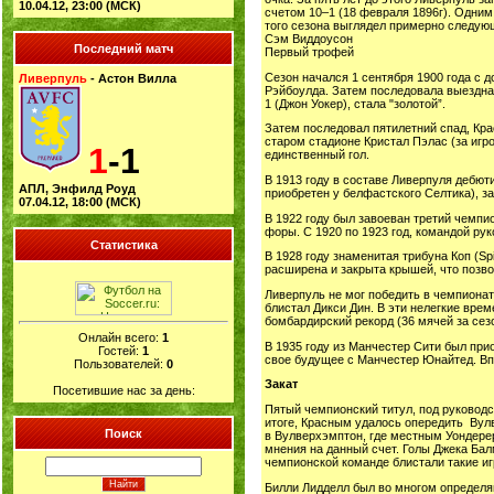
10.04.12, 23:00 (МСК)
счетом 10–1 (18 февраля 1896г). Одним
того сезона выглядел примерно следующ
Сэм Виддоусон
Последний матч
Первый трофей
Сезон начался 1 сентября 1900 года с 
Ливерпуль
- Астон Вилла
Рэйбоулда. Затем последовала выездна
1 (Джон Уокер), стала "золотой”.
Затем последовал пятилетний спад, Кра
старом стадионе Кристал Пэлас (за игр
1
-1
единственный гол.
В 1913 году в составе Ливерпуля дебют
АПЛ, Энфилд Роуд
приобретен у белфастского Селтика), з
07.04.12, 18:00 (МСК)
В 1922 году был завоеван третий чемпио
форы. С 1920 по 1923 год, командой ру
Статистика
В 1928 году знаменитая трибуна Коп (S
расширена и закрыта крышей, что позво
Ливерпуль не мог победить в чемпионат
блистал Дикси Дин. В эти нелегкие вре
бомбардирский рекорд (36 мячей за сезо
Онлайн всего:
1
В 1935 году из Манчестер Сити был при
Гостей:
1
свое будущее с Манчестер Юнайтед. Вп
Пользователей:
0
Закат
Посетившие нас за день:
Пятый чемпионский титул, под руководс
итоге, Красным удалось опередить Вулв
Поиск
в Вулверхэмптон, где местным Уондерер
мнения на данный счет. Голы Джека Бал
чемпионской команде блистали такие иг
Билли Лидделл был во многом определя