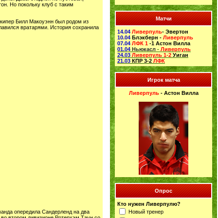
н. Но покольку клуб с таким
Матчи
лкипер Билл Макоуэнн был родом из
славился вратарями. История сохранила
14.04
Ливерпуль
- Эвертон
10.04
Блэкберн -
Ливерпуль
07.04
ЛФК 1
-1 Астон Вилла
01.04
Ньюкасл
-
Ливерпуль
24.03
Ливерпуль 1-2
Уиган
21.03
КПР 3-2
ЛФК
Игрок матча
Ливерпуль
- Астон Вилла
Опрос
Кто нужен Ливерпулю?
Новый тренер
манда опередила Сандерленд на два
в во втором дивизионе Ротерхэм Таун со