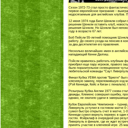
Сезон 1972-73 стал просто фантастиче
первое европейское признание – выигра
недосягаемым для английских клубов. П
12 июня 1974 года Билл Шенкли собрал 
решении Шенкли оставить клуб, новост
решения Шэнкли. Но Шэнкли был непокол
году в возрасте 67 лет.
Боб Пейсли 55-летний помощник Шэнкли 
работу. До своего ухода на пенсию в 
за два десятилетия его правления.
Несколько величайших имен в английск
нападающий Кенни Далгиш.
Пэйсли нравилось работать клубным физ
приобрел еще пару игроков, правого за
было поразительное селекционное чутье
любительской команды "Саут Ливерпуль"
Финал Кубка УЕФА против "Брюгге" был 
ключевую замену, переломившую ход мат
(Рэй Кеннеди, Кейc и Киган с пенальти).
Розыгрыш Кубка Англии 1977 снова ста
дважды, Клеменс совершил ошибку, проп
однако, не хватило удачи в завершающи
Кубок Европейских Чемпионов – турнир,
Ливерпуль уступил в гостевом матче 0-
сумел быстро открыть счет в матче, 1-
Кеннеди сумел вернуть перевес в один 
гостях. Фэйрклаф в очередной раз резу
Ливерпуль в финале, где их ждет встре
принять участие в ключевой игре. 25 м