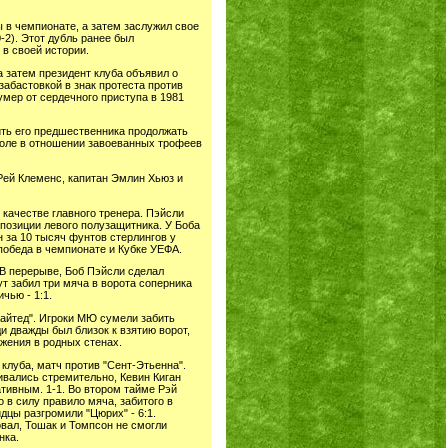
 в чемпионате, а затем заслужил свое
-2). Этот дубль ранее был
 в своей истории.
а затем президент клуба объявил о
абастовкой в знак протеста против
умер от сердечного приступа в 1981
ить его предшественника продолжать
боле в отношении завоеванных трофеев
Рей Клеменс, капитан Эмлин Хьюз и
 качестве главного тренера. Пэйсли
позиции левого полузащитника. У Боба
 за 10 тысяч фунтов стерлингов у
победа в чемпионате и Кубке УЕФА.
 В перерыве, Боб Пэйсли сделал
т забил три мяча в ворота соперника
чью - 1:1.
айтед". Игроки МЮ сумели забить
и дважды был близок к взятию ворот,
ажения в родных стенах.
клуба, матч против "Сент-Этьенна".
ивались стремительно, Кевин Киган
тивным. 1-1. Во втором тайме Рэй
 в силу правило мяча, забитого в
дцы разгромили "Цюрих" - 6:1.
овал, Тошак и Томпсон не смогли
нка.