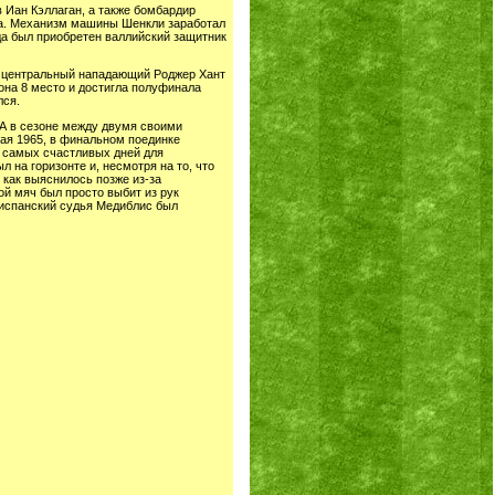
 Иан Кэллаган, а также бомбардир
уба. Механизм машины Шенкли заработал
да был приобретен валлийский защитник
он центральный нападающий Роджер Хант
зона 8 место и достигла полуфинала
лся.
ФА в сезоне между двумя своими
ая 1965, в финальном поединке
з самых счастливых дней для
 на горизонте и, несмотря на то, что
 как выяснилось позже из-за
ой мяч был просто выбит из рук
 испанский судья Медиблис был