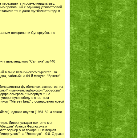
я перехватить игровую инициативу.
зимо пробивший с одиннадцатиметровой
ставил в тени даже футболиста года в
асным покорился и Суперкубок, по
н у шотландского "Селтика" за 440
й в лице бельгийского "Брюгге". На
ца, забитый на 64-й минуте. "Брюгге",
 большинства футбольных экспертов, на
нфики" и менхенгладбахской "Боруссии"
дорфе обыграли "Ливерпуль", но
 уверенную победу в ответном
ином "Mersey beat" с совершенно новой
сли), однако спустя (1981-82, а также
нире. Ливерпульцам никто не мог
"Абердин" Алекса Фергюсона и
этот барьер был покорен. Немецкая
Ливерпулем" на "Энфилде" - 0:0. Однако