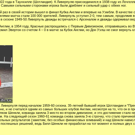
22 года в Таунхилле (Шотландия). К Ливерпулю присоединился в 1938 году из Лочгелл
 Самыми сильными сторонами игрока были дриблинг и сильный удар с обеих ног.
ой раз в своей истории вышел в финал Кубка Англии и впервые на Уэмбли. В качестве
елями матча стали 100 000 зрителей. Ливерпуль уступил 2-0, тем самым, продолжив 
 в сезоне 1949-50 Ливерпуль дважды встречался с Арсеналом и дважды одерживал ве
Англии, в 1954 году, Красные распрощались с Первым Дивизионом, отправившись во В
омил Эвертон со счетом 4 – 0 в матче за Кубок Англии, но Дон Уэлш не смог вернуть к
Ливерпуля перед началом 1959-60 сезона. 35-летний бывший игрок Шотландии и "Прес
оне, и не считался одним из самых больших клубов Англии, несмотря на то, что он в 
ством Шенкли, команда заняла 3 место во втором дивизионе, и это достижение стало 
м. На следующий сезон 1960-61 команда снова заняла 3-ю строчку, что стало причино
льных результатов (заметим, без особых финансовых вливаний) и над Шенкли нависла
 поспешных решений, ведь Билл Шенкли не проработал на тот момент и полных двух 