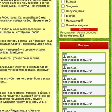
Вратарь
ал Алекс Райсбэк. Чемпионский состав
 Уокер, Кокс, Рэйбоулд, Том Робертсон.
Защитник
Полузащитник
Вингер
а Робертсона, Саттертвэйта и Сэма
Нападающий
нимальная победа на Вест Бромвичем 0-
Новый президент
а Кубка Англии. Матч проводили на
ок Эвертона Берт Фриман забил
Результаты
|
Архив опросов
Всего ответов:
119
езона вратарь-великан из Ирландии (был
 вратаря Скотта и форварда Дикси Дина.
Мини-чат
году и четвертый – с шестью очками
ся Мэтт МакКуинн.
ний Англо-Бурской войны) была
роли вышел Эвертон, в составе Синих
джсон, установил в составе Ливерпуля
ть в клубе, тем не менее, Мэтт связал
лицы…
сезон после Второй Мировой войны). В
рпулю предстоял выездной матч именно
иверпуля придерживались другого
я одержали победу со счетом 2-1. В
аче как «Лидделлпуль». Уильям