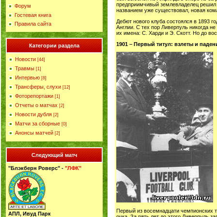
предприимчивый землевладелец решил о
Форум
названием уже существовал, новая ком
Гостевая книга
Дебют нового клуба состоялся в 1893 г
Правила сайта
Англии. С тех пор Ливерпуль никогда н
их имена: С. Харди и Э. Скотт. Но до в
1901 – Первый титул: взлеты и паден
Категории раздела
Новости
[44]
Травмы
[1]
Интервью
[8]
Трансферы, слухи
[12]
Фоторепортажи
[1]
Отчеты о матчах
[2]
Новости дубля
[2]
Матчи за сборные
[0]
Анонсы матчей
[2]
Следующий матч
"Блэкберн Роверс" -
"ЛФК"
Первый из восемнадцати чемпионских т
АПЛ, Ивуд Парк
очка. За пять лет до этого Ливерпуль з