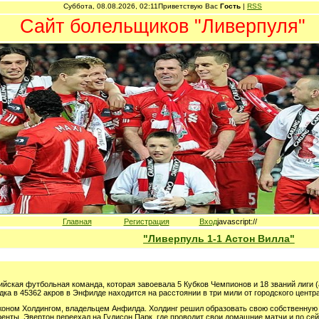
Суббота, 08.08.2026, 02:11
Приветствую Вас
Гость
|
RSS
Сайт болельщиков "Ливерпуля"
Главная
Регистрация
Вход
javascript://
"Ливерпуль 1-1 Астон Вилла"
йская футбольная команда, которая завоевала 5 Кубков Чемпионов и 18 званий лиги 
а в 45362 акров в Энфилде находится на расстоянии в три мили от городского центр
жоном Холдингом, владельцем Анфилда. Холдинг решил образовать свою собственную 
ренты. Эвертон переехал на Гудисон Парк, где проводит свои домашние матчи и по сей