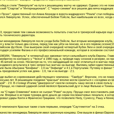
побед в стиле "Ливерпуля" на пути к решающему матчу не одержал. Однако это не по
овский "Спартак" и "Интернационале". С "черно-синими" все решили два мяча мадрицев
де Прэнс", единственный гол Алана Кеннеди в ворота мадридского "Реала" стал побе
ился Ливерпулю. Успех, обеспеченный Бобом Пэйсли, был наибольшим из всех, когда
83, предоставив тем самым возможность попытать счастья в тренерской карьере еще
ь технического директора.
стал менеджером Ливерпуля после ухода Боба Пейсли, был вторым менеджером клуба, 
 у власти только два сезона, перед тем как уйти на пенсию, но в его первом сезоне(
ийском футболе. Они выиграли свой очередной четвертый Кубок Лиги и свой очередно
агодаря усилиям Фагана и его профессиональной команде, которая в основном состоял
983/84, "Ливерпуль" в четвертый раз завоевал титул сильнейшего клуба Европы. Гл
обретен по контракту у "Челси" в 1980 году, и, проведя пару сезонов в резерве, он п
5 мячей за сезон. Несмотря на то, что нападающий не смог отличиться в матчах пер
ходимого результата в трех непростых матчах на выезде. Валлиец забил единственны
ле была обыграна "Бенфика" - 1:0 на "Энфилде" и 4:1 в Португалии. Путевку в финал
праздновали успех как дома - 1:0, так и на выезде - 2:1.
нде выбил из соревнования действующего чемпиона - "Гамбург". Впрочем, это не пом
восьми лет. В решающем поединке "красные" вполне могли сразиться с соседями из Ш
" - 2:0. В столице Италии "джалоросси" смогли склонить чашу весов в свою пользу -
о Проццо, но главной ударной силой являлся бразильский дуэт в лице Фалькао и Тонинь
 на "Стадио Олимпико" вовсе не сыграл "Роме" на руку. Пруццо смог восстановить рав
ли. Впервые в истории турнира дело дошло до серии послематчевых пенальти, в кото
ровал удары Конти и Франческо Грациани, что позволило Нилу, Сунессу, Рашу и Кенн
 В чемпионате Красные также стали первыми, опередив "Саутгемптон" на 3 очка.
 качестве менеджера Ливерпуля имел трагичную концовку. Они вышли в финал Европей