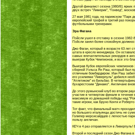
Другой финалист сезона 1980/81 ярких 
двух встреч "Лимерик", "Гонвед", моск
27 мая 1981 года, на парижском "Парк 
европейский трофей в третий раз покор
футбольными тренерами.
Эра Фагана
Пэйсли ушел в отставку в сезоне 1982-
Пэйсли занял более спокойную должност
Джо Фаган, который в возрасте 63 лет 
штата в кресло менеджера. Он оставался
самых впечатлительных рекордов в англ
выиграв Кубок Чемпионов, и все это бл
Выиграв Кубок европейских чемпионов-1
сборной Уэльса Ян Раш, который был при
отличным бомбардиром. Иан Раш забил 4
его усилиями "Ливерпуль" добился необ
"Атлетиком" из Бильбао. В четвертьфина
бухарестским "Динамо". Англичане вновь 
До этого румынский клуб во втором рау
участие в четвертом финале в течение 
максимум из домашней победы над "Ромой
такие игроки, как Бруно Конти и Роберт
Тот факт, что финальный матч проходил
но большего итальянцы достичь не суме
Голипер мерсисайдцев с легкостью пари
пользу англичан.
КЕЧ в 4 раз отправляется в Ливерпуль!
Второй и последний сезон Джо Фагана в