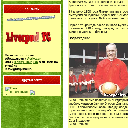
Беверидж Лидделл родился 10 января 19
Красных состоялся только после войны.
Контакты
29 апреля 1950 года Ливерпуль во втор
выступил лондонский "Арсенал". Свидет
финале этого кубка. Любопытный факт -
Через четыре года после финала Кубка 
8 сезонов. В 1955 году Ливерпуль разгр
заменен Филом Тэйлором.
Возрождение
По всем вопросам
обращаться к
Activater
или к
Kenny_Dalglish
в ЛС или по
е-майлу
iotsvigun@mail.ru
Друзья сайта
Билл Шэнкли был назначен менеджером 
клубом, когда он был во Втором Дивизи
Лиги. В свой первый сезон под руковод
(причем неполного) года работы с клубо
Совет директоров требовал незамедлите
боссам хватило мудрости не принимать
Сэм Виддоусон
Билл Шэнкли