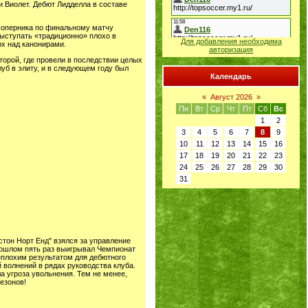
и Виолет. Дебют Лидделла в составе
 соперника по финальному матчу
выступать «традиционно» плохо в
Для добавления необходима
рх над канонирами.
авторизация
торой, где провели в последствии целых
луб в элиту, и в следующем году был
Календарь
«
Август 2026
»
Пн
Вт
Ср
Чт
Пт
Сб
Вс
1
2
3
4
5
6
7
8
9
10
11
12
13
14
15
16
17
18
19
20
21
22
23
24
25
26
27
28
29
30
31
тон Норт Енд" взялся за управление
прошлом пять раз выигрывал Чемпионат
неплохим результатом для дебютного
й волнений в рядах руководства клуба.
 угроза увольнения. Тем не менее,
сезонов!