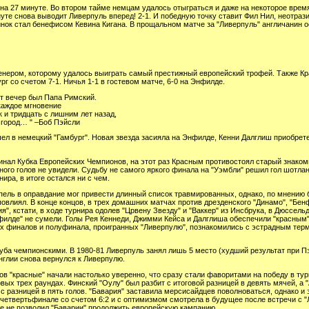
на 27 минуте. Во втором тайме немцам удалось отыграться и даже на некоторое врем
уте снова выводит Ливерпуль вперед! 2-1. И победную точку ставит Фил Нил, неотра
инок стал бенефисом Кевина Кигана. В прощальном матче за "Ливерпуль" англичанин о
енером, которому удалось выиграть самый престижный европейский трофей. Также Кр
г со счетом 7-1. Ничья 1-1 в гостевом матче, 6-0 на Энфилде.
от вечер был Папа Римский.
каждое мгновение
к и тридцать с лишним лет назад,
й город… " –Боб Пэйсли
ел в немецкий "Гамбург". Новая звезда засияла на Энфилде, Кенни Далглиш приобрете
нал Кубка Европейских Чемпионов, на этот раз Красным противостоял старый знакомы
ого голов не увидели. Судьбу не самого яркого финала на "Уэмбли" решил гол шотланд
ира, в итоге остался ни с чем.
ппель в оправдание мог привести длинный список травмированных, однако, по мнению
 повлиял. В конце концов, в трех домашних матчах против дрезденского "Динамо", "Бе
", кстати, в ходе турнира одолев "Црвену Звезду" и "Ваккер" из Инсбрука, в Дюссель
илде" не сумели. Голы Рея Кеннеди, Джимми Кейса и Далглиша обеспечили "красным"
ух финалов и полуфинала, проигранных "Ливерпулю", познакомились с эстрадным терм
уба чемпионскими. В 1980-81 Ливерпуль занял лишь 5 место (худший результат при Пэй
Англии снова вернулся к Ливерпулю.
 "красные" начали настолько уверенно, что сразу стали фаворитами на победу в тур
вых трех раундах. Финский "Оулу" был разбит с итоговой разницей в девять мячей, а 
 разницей в пять голов. "Бавария" заставила мерсисайдцев поволноваться, однако и 
 четвертьфинале со счетом 6:2 и с оптимизмом смотрела в будущее после встречи с "
ре не позволил "Баварии" продолжить европейскую кампанию.