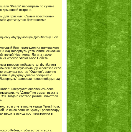
мешало "Реалу" переиграть по сумме
 в домашней встрече.
дным для Красных. Самый престижный
-либо достигнутых британскими
 одному «бутрумовцу» Джо Фагану. Боб
который был переведен из тренерского
1983-84) Ливерпуль установил несколько
й третий Чемпионат Лиги, а также
а из игроков эпохи Боба Пейсли.
авным творцом победы стал футболист
робился в первую команду и показал себя
вого раунда против "Оденсе", именно
й мяч в двухраундовом поединке с
 "Ливерпуль" завоевал после победы над
ешало "Ливерпулю" обеспечить себе
отландии, но "Данди" не сумел выжать
 3:0. Тогда в составе римлян блистали
о.
енство в счете после удара Фила Нила,
рой не было равных Брюсу Гроббелаару.
еди решить исход противостояния в
ского Кубка, чтобы встретиться с