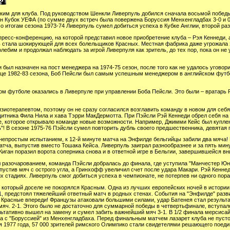
ским для клуба. Под руководством Шенкли Ливерпуль добился сначала восьмой победы
н Кубок УЕФА (по сумме двух встреч была повержена Боруссия Менхенгладбах 3-0 и 0
о итогам сезона 1973-74 Ливерпуль сумел добиться успеха в Кубке Англии, второй раз
пресс-конференцию, на которой представил новое приобретение клуба – Рэя Кеннеди, 
ь стала шокирующей для всех болельщиков Красных. Местная фабрика даже угрожала з
ебим и продолжал наблюдать за игрой Ливерпуля как зритель, до тех пор, пока он не 
был назначен на пост менеджера на 1974-75 сезон, после того как не удалось уговор
конце 1982-83 сезона, Боб Пейсли был самым успешным менеджером в английском фут
ом футболе оказались в Ливерпуле при управлении Боба Пейсли. Это были – вратарь 
иотерапевтом, поэтому он не сразу согласился возглавить команду в новом для себя
щитника Фила Нила и хава Тэрри МакДермотта. При Пэйсли Рэй Кеннеди обрел себя на 
, которое открывало команде новые возможности. Например, Джимми Кейc был куплен
! В сезоне 1975-76 Пэйсли сумел повторить дубль своего предшественника, девятая 
непростым испытанием, к 12-й минуте матча на Энфилде бельгийцы забили два мяча!
ча, выпустив вместо Тошака Кейcа. Ливерпуль заиграл разнообразнее и за пять мину
 Киган поразил ворота соперника снова и в ответной игре в Бельгии, завершившейся вни
л разочарованием, команда Пэйсли добралась до финала, где уступила "Манчестер Юн
устив мяч с острого угла, а Гринхофф увеличил счет после удара Макари. Рэй Кеннед
х стадиях. Ливерпуль смог добиться успеха в чемпионате, не потерпев ни одного пор
 который доселе не покорялся Красным. Одна из лучших европейских ночей в истории 
1, предстоял тяжелейший ответный матч в родных стенах. События на "Энфилде" разв
0 Красные впереди! Французы атаковали большими силами, удар Батенея стал результа
мяч. 2-1. Этого было не достаточно для суммарной победы в четвертьфинале, вступало
льтативно вышел на замену и сумел забить важнейший мяч 3-1. В 1/2 финала мерсисай
ча с "Боруссией" из Менхенгладбаха. Перед финальным матчем лазарет клуба не пуст
ая 1977 года, 57 000 зрителей римского Олимпико стали свидетелями решающего поеди